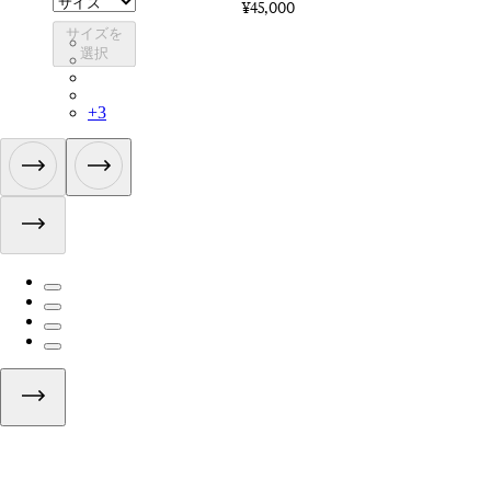
¥45,000
サイズを
BEQ02XXBBK
選択
BEQ02XXBLW
BEQ02XXDDW
BEQ02XXACW
+
3