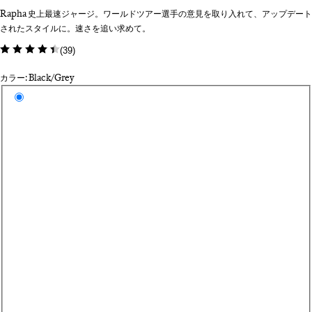
Rapha 史上最速ジャージ。ワールドツアー選手の意見を取り入れて、アップデート
されたスタイルに。速さを追い求めて。
(
39
)
カラー: Black/Grey
カラーを選択
Bl