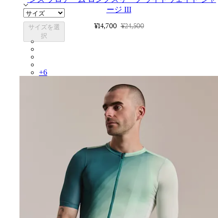
ージ III
¥14,700
¥24,500
サイズを選
択
CUQ01XX26T
CUQ01XXSQU
CUQ01XXBLW
CUQ01XXCAI
+
6