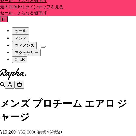
セール：さらなる値下げ
最大 50%OFF | ラインナップを見る
セール：さらなる値下げ
一時停止
セール
メンズ
ウィメンズ
アクセサリー
CLUB
ホームページへ
検索
アカウント
バスケット
メンズ プロチーム エアロ ジ
ャージ
¥19,200
¥32,000
(消費税＆関税込)