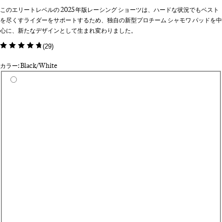
このエリートレベルの 2025 年版レーシング ショーツは、ハードな状況でもベスト
を尽くすライダーをサポートするため、独自の新型プロチーム シャモワ パッドを中
心に、新たなデザインとして生まれ変わりました。
(
29
)
カラー: Black/White
カラーを選択
Da