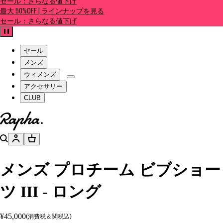
セール：さらなる値下げ
最大 50%OFF | ラインナップを見る
セール：さらなる値下げ
一時停止
セール
メンズ
ウィメンズ
アクセサリー
CLUB
ホームページへ
検索
アカウント
バスケット
メンズ プロチーム ビブショー
ツ III - ロング
¥45,000
(消費税＆関税込)