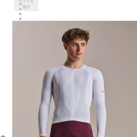
サイズを
CUL01XXQUS
選択
CUL01XXSWT
CUL01XXBBK
CUL01XXWHT