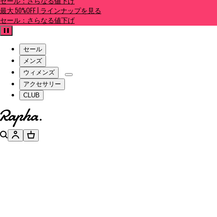
セール：さらなる値下げ
最大 50%OFF | ラインナップを見る
セール：さらなる値下げ
一時停止
セール
メンズ
ウィメンズ
アクセサリー
CLUB
ホームページへ
検索
アカウント
バスケット