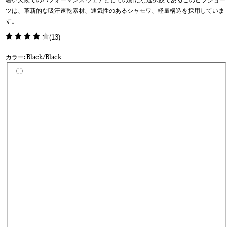
ツは、革新的な吸汗速乾素材、通気性のあるシャモワ、軽量構造を採用していま
す。
(
13
)
カラー: Black/Black
カラーを選択
Da