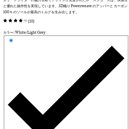
と優れた操作性を実現しています。3D織り Powerweave のアッパーと カーボン
100％ のソールが最高のトルクを生み出します。
(
10
)
カラー: White/Light Grey
カラーを選択
Wh