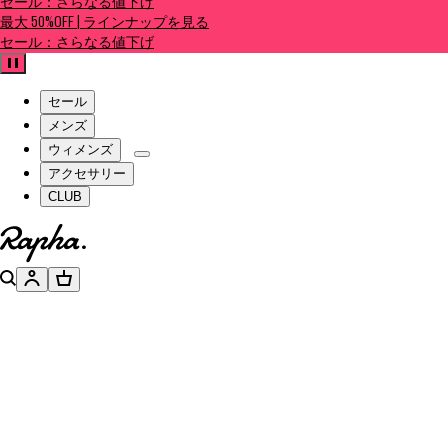
セール：さらなる値下げ
最大 50%OFF | ラインナップを見る
セール：さらなる値下げ
一時停止
セール
メンズ
ウィメンズ
アクセサリー
CLUB
ホームページへ
検索
アカウント
バスケット