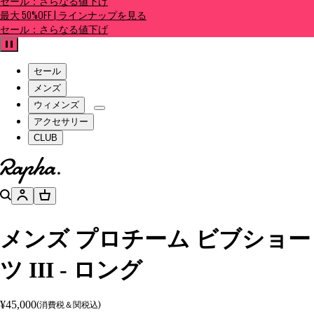
セール：さらなる値下げ
最大 50%OFF | ラインナップを見る
セール：さらなる値下げ
一時停止
セール
メンズ
ウィメンズ
アクセサリー
CLUB
ホームページへ
検索
アカウント
バスケット
メンズ プロチーム ビブショー
ツ III - ロング
¥45,000
(消費税＆関税込)