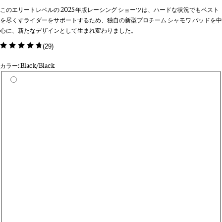
このエリートレベルの 2025 年版レーシング ショーツは、ハードな状況でもベスト
を尽くすライダーをサポートするため、独自の新型プロチーム シャモワ パッドを中
心に、新たなデザインとして生まれ変わりました。
(
29
)
カラー: Black/Black
カラーを選択
Da