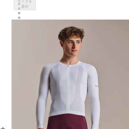
サイズを
CUL01XXQUS
選択
CUL01XXSWT
CUL01XXBBK
CUL01XXWHT