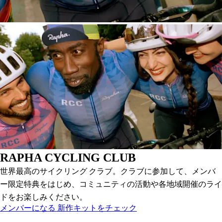
RAPHA CYCLING CLUB
世界最高のサイクリング クラブ。クラブに参加して、メンバ
ー限定特典をはじめ、コミュニティの活動や各地域開催のライ
ドをお楽しみください。
RAPHA CYCLING CLUB
RAPHA CYCLING CLUB
:
:
メンバーになる
新作キットをチェック