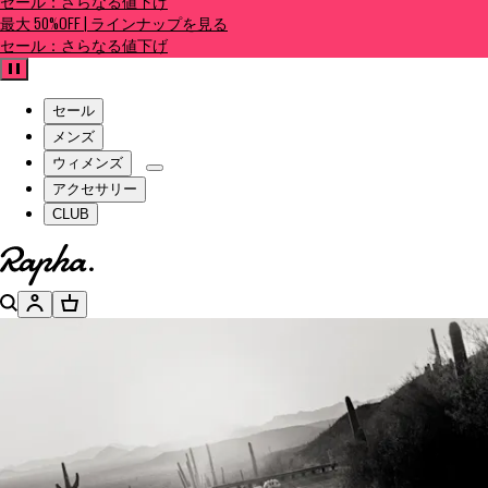
セール：さらなる値下げ
最大 50%OFF | ラインナップを見る
セール：さらなる値下げ
一時停止
セール
メンズ
ウィメンズ
アクセサリー
CLUB
ホームページへ
検索
アカウント
バスケット