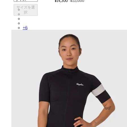
¥14,300
¥22,000
サイズを選
BEY01XXTIC
択
BEY01XXAFR
BEY01XXLWL
BEY01XXPBJ
+
6