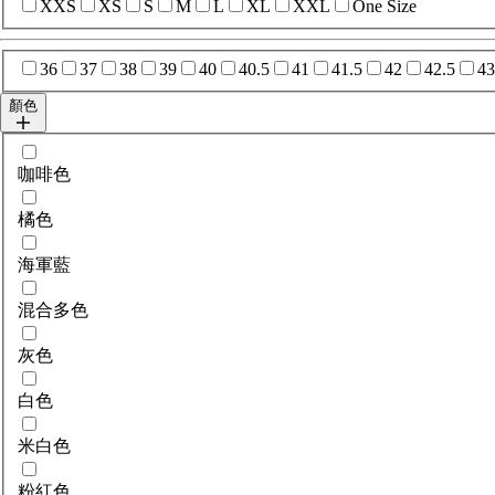
選擇sizes
XXS
XS
S
M
L
XL
XXL
One Size
選擇sizes
36
37
38
39
40
40.5
41
41.5
42
42.5
43
顏色
選擇colour
咖啡色
橘色
海軍藍
混合多色
灰色
白色
米白色
粉紅色