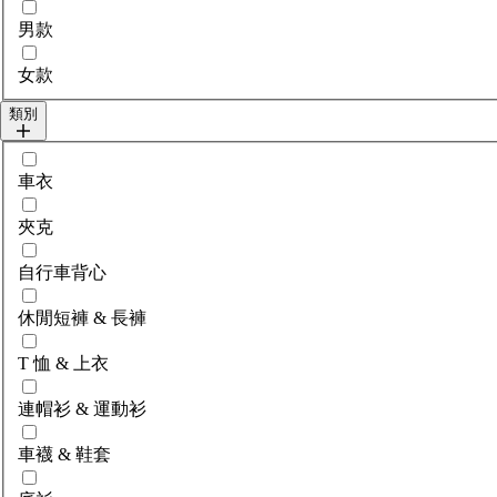
選擇gender
男款
女款
類別
選擇category
車衣
夾克
自行車背心
休閒短褲 & 長褲
T 恤 & 上衣
連帽衫 & 運動衫
車襪 & 鞋套