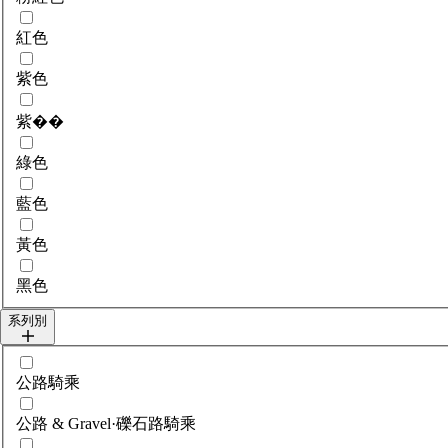
紅色
紫色
紫��
綠色
藍色
黃色
黑色
系列別
選擇collections
公路騎乘
公路 & Gravel·礫石路騎乘