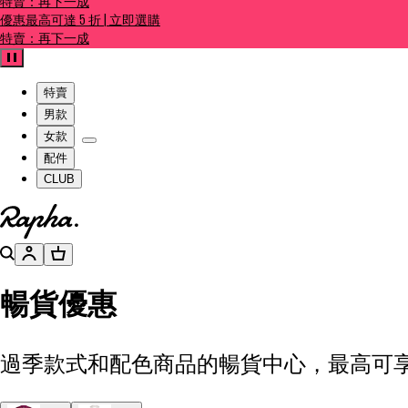
特賣：再下一成
優惠最高可達 5 折 | 立即選購
特賣：再下一成
暫停
特賣
男款
女款
配件
CLUB
前往官網主頁
搜尋
帳號
購物籃
暢貨優惠
過季款式和配色商品的暢貨中心，最高可