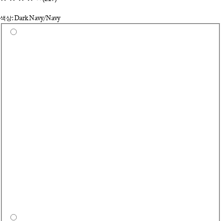
색상: Dark Navy/Navy
Select a colour
Qu