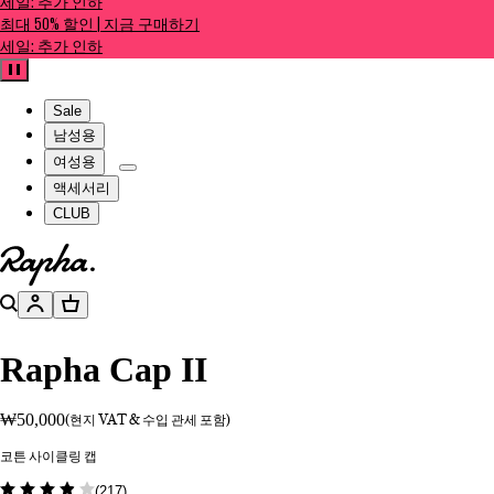
세일: 추가 인하
최대 50% 할인 | 지금 구매하기
세일: 추가 인하
일시정지
Sale
남성용
여성용
액세서리
CLUB
홈페이지로 이동하기
검색
계정
장바구니
Rapha Cap II
₩50,000
(현지 VAT & 수입 관세 포함)
코튼 사이클링 캡
(
217
)