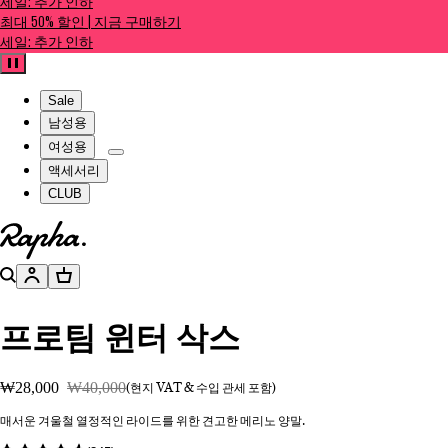
세일: 추가 인하
최대 50% 할인 | 지금 구매하기
세일: 추가 인하
일시정지
Sale
남성용
여성용
액세서리
CLUB
홈페이지로 이동하기
검색
계정
장바구니
프로팀 윈터 삭스
₩28,000
₩40,000
(현지 VAT & 수입 관세 포함)
매서운 겨울철 열정적인 라이드를 위한 견고한 메리노 양말.