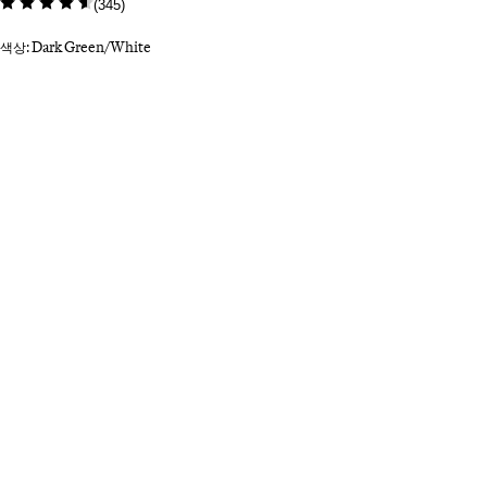
(
345
)
색상: Dark Green/White
Select a colour
Wh