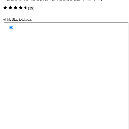
(
39
)
색상: Black/Black
Select a colour
Bl