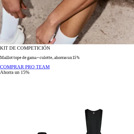
KIT DE COMPETICIÓN
Maillot tope de gama + culotte, ahorras un 15 %
KIT DE COMPETICIÓN
:
COMPRAR PRO TEAM
Ahorra un 15%