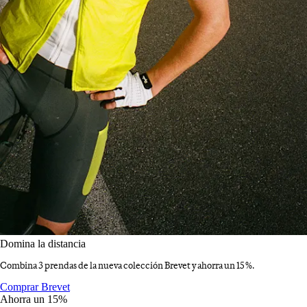
Domina la distancia
Combina 3 prendas de la nueva colección Brevet y ahorra un 15 %.
Domina la distancia
:
Comprar Brevet
Ahorra un 15%