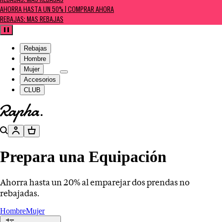
REBAJAS: MÁS REBAJAS
AHORRA HASTA UN 50% | COMPRAR AHORA
REBAJAS: MÁS REBAJAS
Pausa
Rebajas
Hombre
Mujer
Accesorios
CLUB
Ir a la página de inicio
Buscar
Cuenta
Cesta
Prepara una Equipación
Ahorra hasta un 20% al emparejar dos prendas no
rebajadas.
Hombre
Mujer