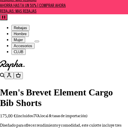
REBAJAS: MÁS REBAJAS
AHORRA HASTA UN 50% | COMPRAR AHORA
REBAJAS: MÁS REBAJAS
Pausa
Rebajas
Hombre
Mujer
Accesorios
CLUB
Ir a la página de inicio
Buscar
Cuenta
Cesta
Men's Brevet Element Cargo
Bib Shorts
175,00 €
(incluidos IVA local & tasas de importación)
Diseñado para ofrecer rendimiento y comodidad, este culotte incluye tres