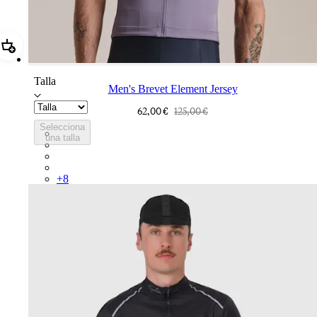
Añadir Men's Brevet Element Jersey
Talla
Men's Brevet Element Jersey
62,00 €
125,00 €
Selecciona
BUP01XXDLB
una talla
BUP01XXPIV
BUP01XXSBY
BUP01XXKDD
+
8