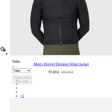
Añadir Men's Brevet Element Wind Jacket
Talla
Men's Brevet Element Wind Jacket
97,00 €
150,00 €
Selecciona
BUS01XXAGR
una talla
BUS01XXAIV
BUS01XXMRF
BUS01XXQSV
+
2