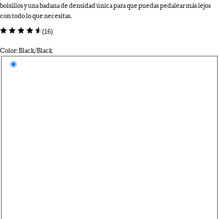
bolsillos y una badana de densidad única para que puedas pedalear más lejos
con todo lo que necesitas.
(
16
)
Color: Black/Black
Selecciona un color
Bl