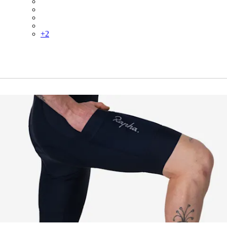
BMF01XXBLR
BMF01XXWGR
BMF01XXBMI
BMF01XXSSY
+
2