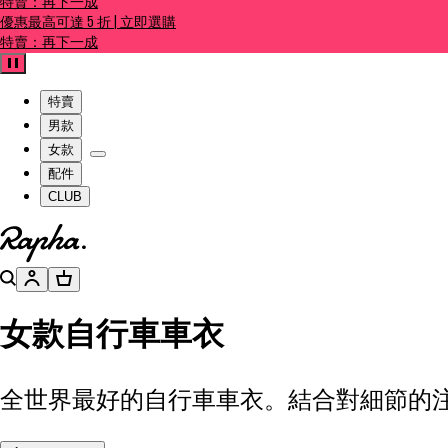
特賣：再下一成
優惠最高可達 5 折 | 立即選購
特賣：再下一成
暫停
特賣
男款
女款
配件
CLUB
前往官網主頁
搜尋
帳號
購物籃
女款自行車車衣
全世界最好的自行車車衣。結合對細節的