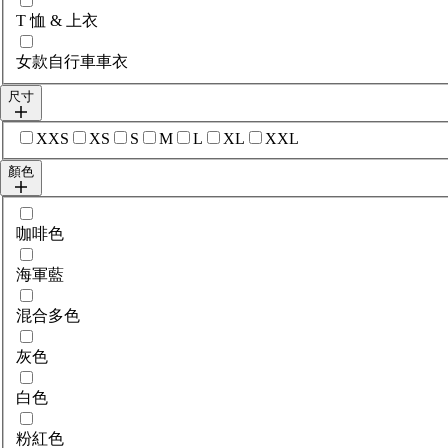
T 恤 & 上衣
女款自行車車衣
尺寸
選擇sizes
XXS
XS
S
M
L
XL
XXL
顏色
選擇colour
咖啡色
海軍藍
混合多色
灰色
白色
粉紅色