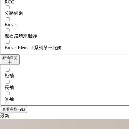
RCC
公路騎乘
Brevet
礫石路騎乘服飾
Brevet Element 系列單車服飾
衣袖長度
選擇sleeveLength
短袖
長袖
無袖
查看商品 (91)
最新