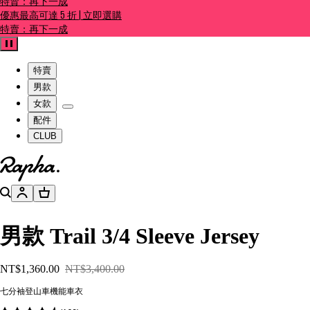
特賣：再下一成
優惠最高可達 5 折 | 立即選購
特賣：再下一成
暫停
特賣
男款
女款
配件
CLUB
前往官網主頁
搜尋
帳號
購物籃
男款 Trail 3/4 Sleeve Jersey
NT$1,360.00
NT$3,400.00
七分袖登山車機能車衣