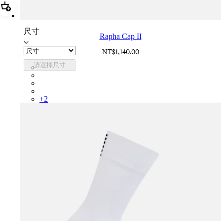
加進購物籃 Rapha Cap II
尺寸
Rapha Cap II
NT$1,140.00
請選擇尺寸
RCP10XXBLW
RCP10XXRWL
RCP10XXSNV
RCP10XXLAL
+
2