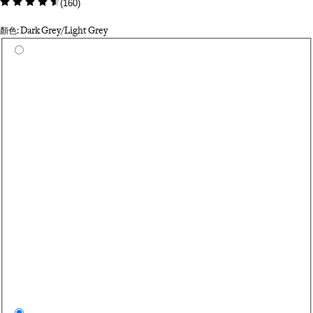
(
160
)
顏色: Dark Grey/Light Grey
Select a colour
Bl