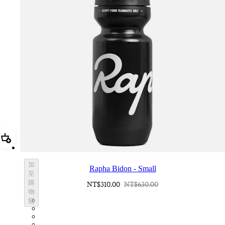
加進購物籃 Rapha Bidon - Small
加
Rapha Bidon - Small
至
購
NT$310.00
NT$630.00
物
BOT01SMBLK
籃
BOT01SMDGR
BOT01SMBLW
BOT01SMNV2