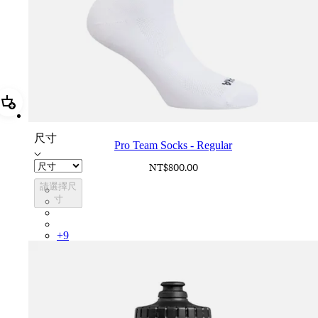
加進購物籃 Pro Team Socks - Regular
尺寸
Pro Team Socks - Regular
NT$800.00
請選擇尺
PSK08XXWHB
寸
PSK08XXBLW
PSK08XXAIW
PSK08XXUCW
+
9