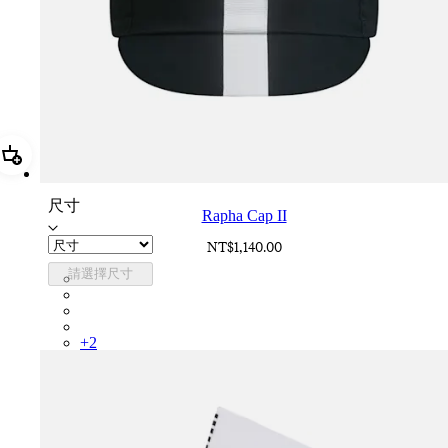
加進購物籃 Rapha Cap II
尺寸
Rapha Cap II
NT$1,140.00
請選擇尺寸
RCP10XXBLW
RCP10XXRWL
RCP10XXSNV
RCP10XXLAL
+
2