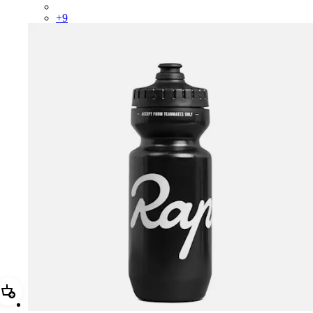
PSK08XXUCW
+
9
加進購物籃 Rapha Bidon - Small