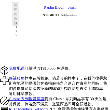
加
Rapha Bidon - Small
至
購
NT$310.00
NT$630.00
物
BOT01SMBLK
籃
BOT01SMDGR
BOT01SMBLW
BOT01SMNV2
免費配送
訂單滿 NT$10,000 免運費。
修補服務
摔車在所難免。倘若真的摔車了，在我們搜尋您
所在地區能提供顧客修補服務之合適合作廠商的同時，我
們會提供給您汰舊換新的購物折扣以助您再次上路騎車。
適用排除條款。
Classic 系列鑑賞保證
購買 Classic 系列商品享有 30 天的鑑
賞保證。倘若您不滿意，退還商品即可全額退款。
RCC Members Get More
RCC 會員選擇急件快遞享有半價優