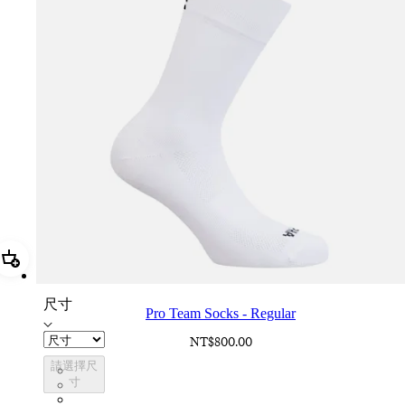
加進購物籃 Pro Team Socks - Regular
尺寸
Pro Team Socks - Regular
NT$800.00
請選擇尺
PSK08XXWHB
寸
PSK08XXBLW
PSK08XXAIW