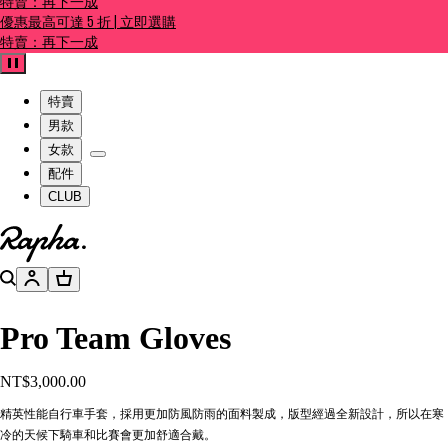
特賣：再下一成
優惠最高可達 5 折 | 立即選購
特賣：再下一成
暫停
特賣
男款
女款
配件
CLUB
前往官網主頁
搜尋
帳號
購物籃
Pro Team Gloves
NT$3,000.00
精英性能自行車手套，採用更加防風防雨的面料製成，版型經過全新設計，所以在寒
冷的天候下騎車和比賽會更加舒適合戴。