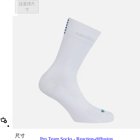
請選擇尺
寸
加進購物籃 Pro Team Socks - Reaction-diffusion
尺寸
Pro Team Socks - Reaction-diffusion