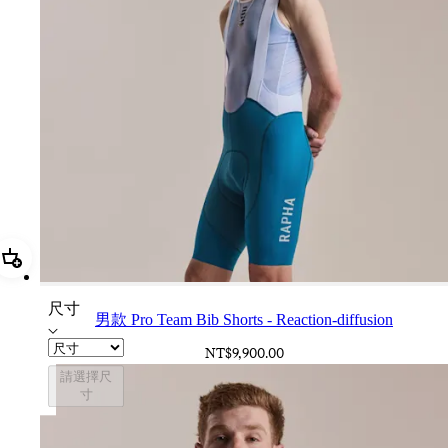
加進購物籃 男款 Pro Team Bib Shorts - Reaction-diffusion
尺寸
男款 Pro Team Bib Shorts - Reaction-diffusion
NT$9,900.00
請選擇尺
寸