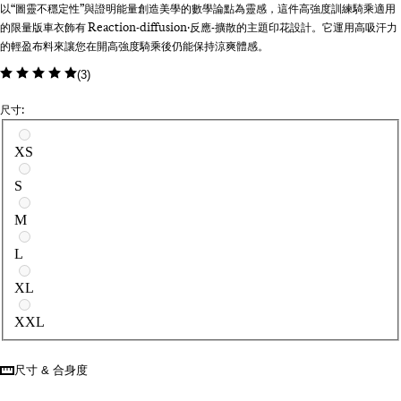
以“圖靈不穩定性”與證明能量創造美學的數學論點為靈感，這件高強度訓練騎乘適用
的限量版車衣飾有 Reaction-diffusion·反應-擴散的主題印花設計。它運用高吸汗力
的輕盈布料來讓您在開高強度騎乘後仍能保持涼爽體感。
(
3
)
尺寸:
請選擇尺寸
XS
S
M
L
XL
XXL
尺寸 & 合身度