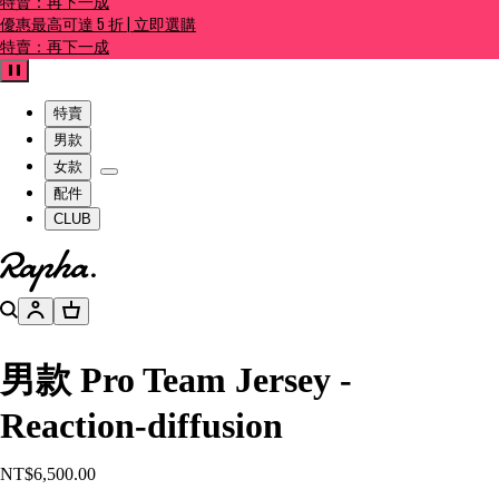
特賣：再下一成
優惠最高可達 5 折 | 立即選購
特賣：再下一成
暫停
特賣
男款
女款
配件
CLUB
前往官網主頁
搜尋
帳號
購物籃
男款 Pro Team Jersey -
Reaction-diffusion
NT$6,500.00