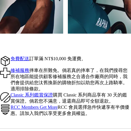
免費配送
訂單滿 NT$10,000 免運費。
修補服務
摔車在所難免。倘若真的摔車了，在我們搜尋您
所在地區能提供顧客修補服務之合適合作廠商的同時，我
們會提供給您汰舊換新的購物折扣以助您再次上路騎車。
適用排除條款。
Classic 系列鑑賞保證
購買 Classic 系列商品享有 30 天的鑑
賞保證。倘若您不滿意，退還商品即可全額退款。
RCC Members Get More
RCC 會員選擇急件快遞享有半價優
惠。請加入我們以享受更多會員權益。