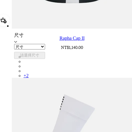
加進購物籃 Rapha Cap II
尺寸
Rapha Cap II
NT$1,140.00
請選擇尺寸
RCP10XXBLW
RCP10XXRWL
RCP10XXSNV
RCP10XXLAL
+
2