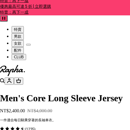
特賣：再下一成
優惠最高可達 5 折 | 立即選購
特賣：再下一成
暫停
特賣
男款
女款
配件
CLUB
前往官網主頁
搜尋
帳號
購物籃
Men's Core Long Sleeve Jersey
NT$2,400.00
NT$4,000.00
一件適合每日騎乘穿著的長袖車衣。
(
1235
)