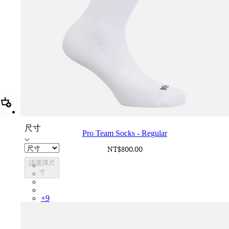
加進購物籃 Pro Team Socks - Regular
尺寸
Pro Team Socks - Regular
NT$800.00
請選擇尺
PSK08XXWHB
寸
PSK08XXBLW
PSK08XXAIW
PSK08XXUCW
+
9