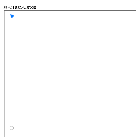
顏色: Titan/Carbon
Select a colour
Ti
Gr