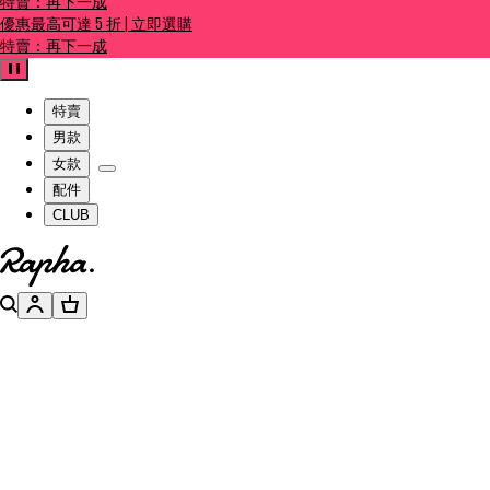
特賣：再下一成
優惠最高可達 5 折 | 立即選購
特賣：再下一成
暫停
特賣
男款
女款
配件
CLUB
前往官網主頁
搜尋
帳號
購物籃