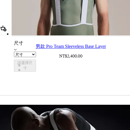
加進購物籃 男款 Pro Team Sleeveless Base Layer
尺寸
男款 Pro Team Sleeveless Base Layer
NT$2,400.00
請選擇尺
CXB01XXSGU
寸
CXB01XXWHT