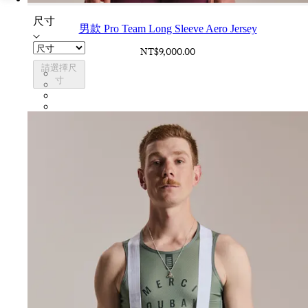
尺寸
男款 Pro Team Long Sleeve Aero Jersey
NT$9,000.00
請選擇尺
CUO01XXWHT
寸
CUO01XXQUS
CUO01XXBBK
CUO01XXSWT