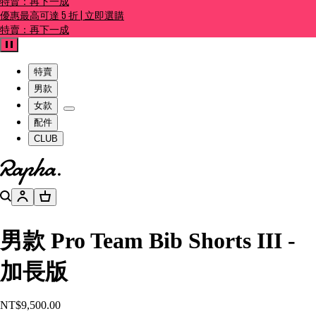
特賣：再下一成
優惠最高可達 5 折 | 立即選購
特賣：再下一成
暫停
特賣
男款
女款
配件
CLUB
前往官網主頁
搜尋
帳號
購物籃
男款 Pro Team Bib Shorts III -
加長版
NT$9,500.00