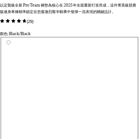
以定製級全新 Pro Team 褲墊為核心在 2025 年全面重新打造而成，這件菁英級競賽
版連身車褲精準鎖定在您最激烈艱辛騎乘中發揮一流表現的關鍵設計。
(
29
)
顏色: Black/Black
Select a colour
Da