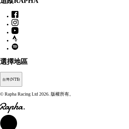
追蹤RAPHA
Facebook
Instagram
YouTube
Strava
Spotify
選擇地區
台灣 (NT$)
© Rapha Racing Ltd 2026. 版權所有。