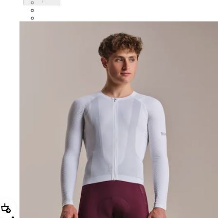
CUL01XXSWT
CUL01XXBBK
CUL01XXWHT
加進購物籃 男款 Pro Team Long Sleeve Aero Jersey