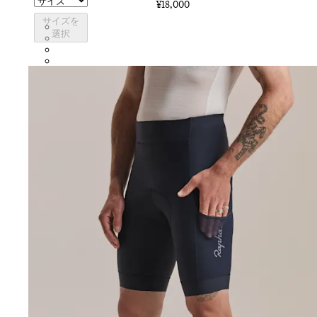
¥18,000
サイズを
CZY01XXDNW
選択
CZY01XXBLW
CZY01XXJLW
CZY01XXHUW