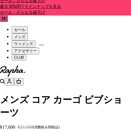
セール：さらなる値下げ
最大 50%OFF | ラインナップを見る
セール：さらなる値下げ
一時停止
セール
メンズ
ウィメンズ
アクセサリー
CLUB
ホームページへ
検索
アカウント
バスケット
メンズ コア カーゴ ビブショ
ーツ
¥17,600
¥23,500
(消費税＆関税込)