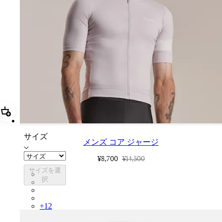
追加 メンズ コア ジャージ
サイズ
メンズ コア ジャージ
¥8,700
¥14,500
サイズを選
COR05XXLMW
択
COR05XXMBW
COR05XXBLW
COR05XXDGH
+
12