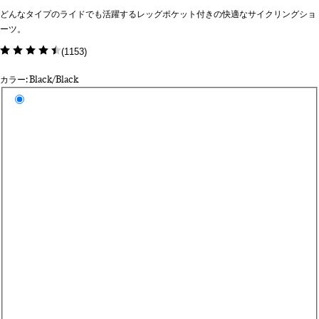
どんなタイプのライドでも活躍するレッグポケット付きの快適なサイクリングショ
ーツ。
(
1153
)
カラー: Black/Black
カラーを選択
Bl