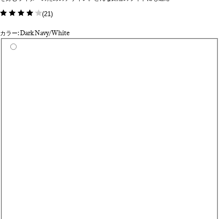
(
21
)
カラー: Dark Navy/White
カラーを選択
Bl