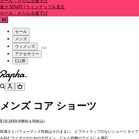
セール：さらなる値下げ
最大 50%OFF | ラインナップを見る
セール：さらなる値下げ
一時停止
セール
メンズ
ウィメンズ
アクセサリー
CLUB
ホームページへ
検索
アカウント
バスケット
メンズ コア ショーツ
¥18,000
(消費税＆関税込)
快適さとパフォーマンス性能はそのままに、ビブストラップのないショーツ タイプ
を好むライダーのためのデザイン。どんな距離のライドにも適応