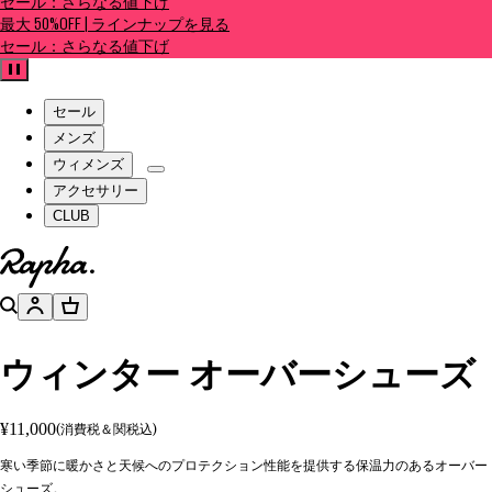
セール：さらなる値下げ
最大 50%OFF | ラインナップを見る
セール：さらなる値下げ
一時停止
セール
メンズ
ウィメンズ
アクセサリー
CLUB
ホームページへ
検索
アカウント
バスケット
ウィンター オーバーシューズ
¥11,000
(消費税＆関税込)
寒い季節に暖かさと天候へのプロテクション性能を提供する保温力のあるオーバー
シューズ。