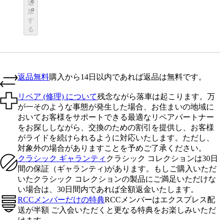
BOT01SMBLW
追
BOT01SMNV2
加
す
る
返品無料
購入から14日以内であれば返品は無料です。
リペア (修理) について
残念ながら落車は起こります。万
が一そのような事態が発生した場合、お住まいの地域に
おいてお客様をサポートできる最適なリペアパートナー
をお探ししながら、交換のための割引を提供し、お客様
がライドを続けられるように対応いたします。ただし、
対象外の場合がありますことを予めご了承ください。
クラシック ギャランティ
クラシック コレクションは30日
間の保証（ギャランティ)があります。もしご購入いただ
いたクラシック コレクションの製品にご満足いただけな
い場合は、30日間内であれば全額返金いたします。
RCCメンバーだけの特典
RCCメンバーはエクスプレス配
送が半額 ご入会いただくと更なる特典をお楽しみいただ