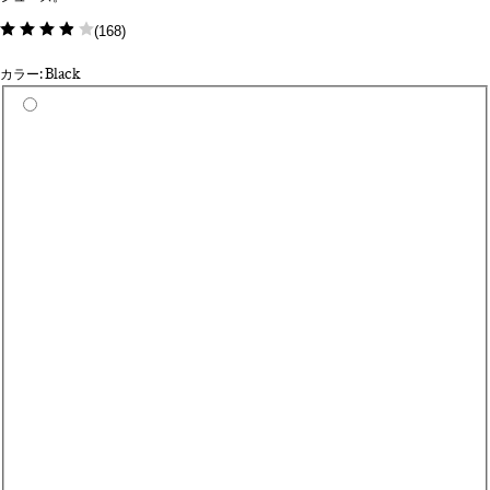
(
168
)
カラー: Black
カラーを選択
Hi