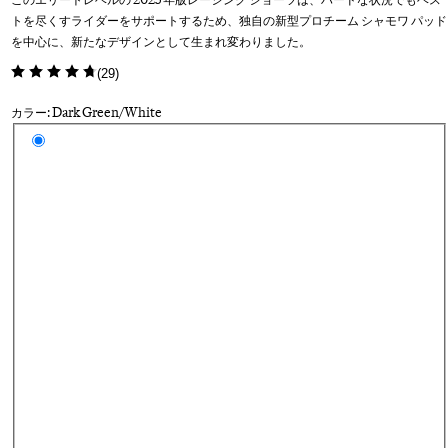
トを尽くすライダーをサポートするため、独自の新型プロチーム シャモワ パッド
を中心に、新たなデザインとして生まれ変わりました。
(
29
)
カラー: Dark Green/White
カラーを選択
Da