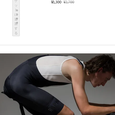
ケ
¥1,300
¥2,700
ッ
BOT01SMBLK
ト
BOT01SMDGR
に
BOT01SMBLW
追
BOT01SMNV2
加
す
る