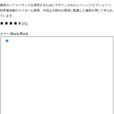
最高のパフォーマンスを実現するためにデザインされたレーシング ビブショーツ。
世界最高峰のライダーも着用。今回は大部分が環境に配慮した素材を用いて作られ
ています。
(
71
)
カラー: Black/Black
カラーを選択
Bl