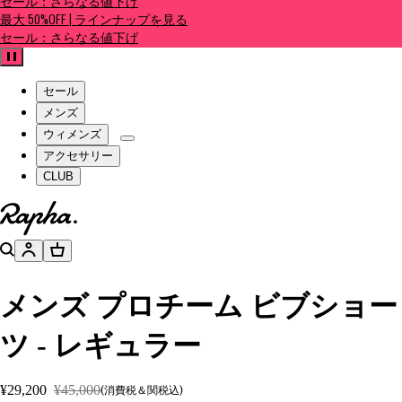
セール：さらなる値下げ
最大 50%OFF | ラインナップを見る
セール：さらなる値下げ
一時停止
セール
メンズ
ウィメンズ
アクセサリー
CLUB
ホームページへ
検索
アカウント
バスケット
メンズ プロチーム ビブショー
ツ - レギュラー
¥29,200
¥45,000
(消費税＆関税込)