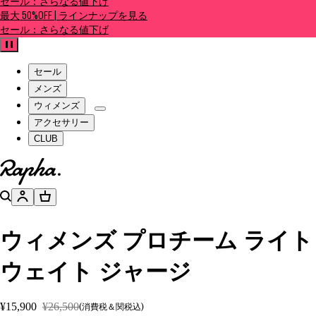
セール：さらなる値下げ
最大 50%OFF | ラインナップを見る
セール：さらなる値下げ
一時停止
セール
メンズ
ウィメンズ
アクセサリー
CLUB
ホームページへ
検索
アカウント
バスケット
ウィメンズ プロチーム ライト
ウェイト ジャージ
¥15,900
¥26,500
(消費税＆関税込)