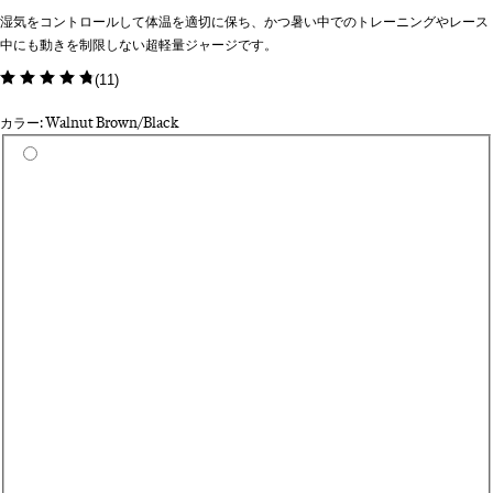
湿気をコントロールして体温を適切に保ち、かつ暑い中でのトレーニングやレース
中にも動きを制限しない超軽量ジャージです。
(
11
)
カラー: Walnut Brown/Black
カラーを選択
Da