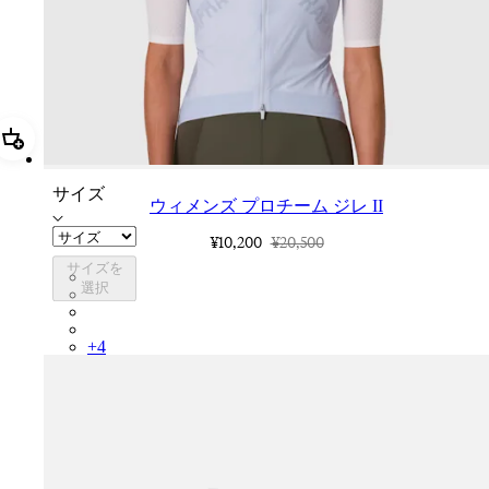
追加 ウィメンズ プロチーム ジレ II
サイズ
ウィメンズ プロチーム ジレ II
¥10,200
¥20,500
サイズを
BWH01XXAIV
選択
BWH01XXUSV
BWH01XXWHT
BWH01XXASE
+
4