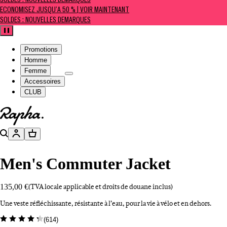
SOLDES : NOUVELLES DÉMARQUES
ÉCONOMISEZ JUSQU’À 50 % | VOIR MAINTENANT
SOLDES : NOUVELLES DÉMARQUES
Pause
Promotions
Homme
Femme
Accessoires
CLUB
Aller à la page d’accueil
Rechercher
Compte
Panier
Men's Commuter Jacket
135,00 €
(TVA locale applicable et droits de douane inclus)
Une veste réfléchissante, résistante à l’eau, pour la vie à vélo et en dehors.
(
614
)