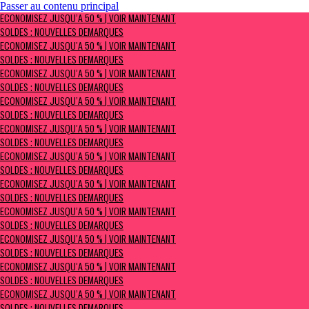
Passer au contenu principal
ÉCONOMISEZ JUSQU’À 50 % | Voir maintenant
ÉCONOMISEZ JUSQU’À 50 % | VOIR MAINTENANT
Soldes : NOUVELLES DÉMARQUES
SOLDES : NOUVELLES DÉMARQUES
ÉCONOMISEZ JUSQU’À 50 % | VOIR MAINTENANT
SOLDES : NOUVELLES DÉMARQUES
ÉCONOMISEZ JUSQU’À 50 % | VOIR MAINTENANT
SOLDES : NOUVELLES DÉMARQUES
ÉCONOMISEZ JUSQU’À 50 % | VOIR MAINTENANT
SOLDES : NOUVELLES DÉMARQUES
ÉCONOMISEZ JUSQU’À 50 % | VOIR MAINTENANT
SOLDES : NOUVELLES DÉMARQUES
ÉCONOMISEZ JUSQU’À 50 % | VOIR MAINTENANT
SOLDES : NOUVELLES DÉMARQUES
ÉCONOMISEZ JUSQU’À 50 % | VOIR MAINTENANT
SOLDES : NOUVELLES DÉMARQUES
ÉCONOMISEZ JUSQU’À 50 % | VOIR MAINTENANT
SOLDES : NOUVELLES DÉMARQUES
ÉCONOMISEZ JUSQU’À 50 % | VOIR MAINTENANT
SOLDES : NOUVELLES DÉMARQUES
ÉCONOMISEZ JUSQU’À 50 % | VOIR MAINTENANT
SOLDES : NOUVELLES DÉMARQUES
ÉCONOMISEZ JUSQU’À 50 % | VOIR MAINTENANT