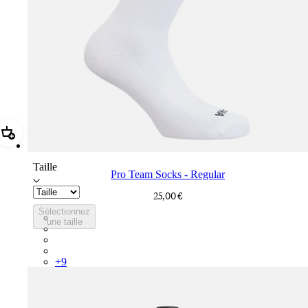
Ajouter Pro Team Socks - Regular
Taille
Pro Team Socks - Regular
25,00 €
Sélectionnez
PSK08XXWHB
une taille
PSK08XXBLW
PSK08XXAIW
PSK08XXUCW
+
9