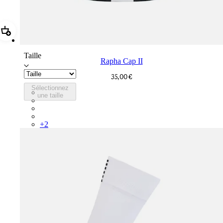
Ajouter Rapha Cap II
Taille
Rapha Cap II
35,00 €
Sélectionnez
RCP10XXBLW
une taille
RCP10XXRWL
RCP10XXSNV
RCP10XXLAL
+
2