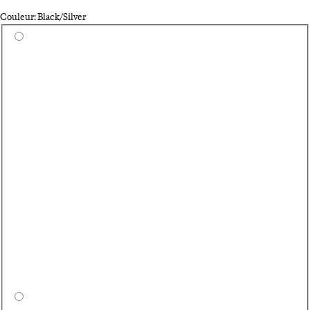
Couleur: Black/Silver
Sélectionnez une couleur
Na
Hi