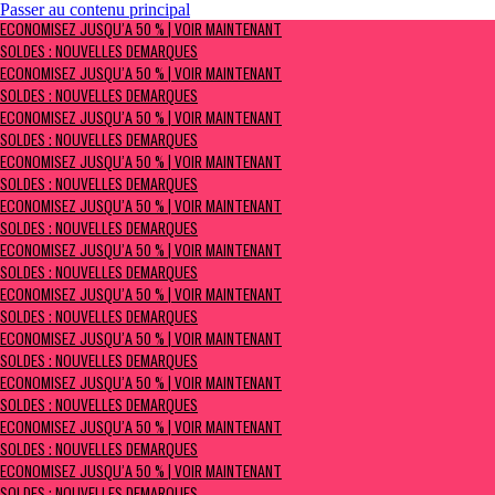
Passer au contenu principal
ÉCONOMISEZ JUSQU’À 50 % | Voir maintenant
ÉCONOMISEZ JUSQU’À 50 % | VOIR MAINTENANT
Soldes : NOUVELLES DÉMARQUES
SOLDES : NOUVELLES DÉMARQUES
ÉCONOMISEZ JUSQU’À 50 % | VOIR MAINTENANT
SOLDES : NOUVELLES DÉMARQUES
ÉCONOMISEZ JUSQU’À 50 % | VOIR MAINTENANT
SOLDES : NOUVELLES DÉMARQUES
ÉCONOMISEZ JUSQU’À 50 % | VOIR MAINTENANT
SOLDES : NOUVELLES DÉMARQUES
ÉCONOMISEZ JUSQU’À 50 % | VOIR MAINTENANT
SOLDES : NOUVELLES DÉMARQUES
ÉCONOMISEZ JUSQU’À 50 % | VOIR MAINTENANT
SOLDES : NOUVELLES DÉMARQUES
ÉCONOMISEZ JUSQU’À 50 % | VOIR MAINTENANT
SOLDES : NOUVELLES DÉMARQUES
ÉCONOMISEZ JUSQU’À 50 % | VOIR MAINTENANT
SOLDES : NOUVELLES DÉMARQUES
ÉCONOMISEZ JUSQU’À 50 % | VOIR MAINTENANT
SOLDES : NOUVELLES DÉMARQUES
ÉCONOMISEZ JUSQU’À 50 % | VOIR MAINTENANT
SOLDES : NOUVELLES DÉMARQUES
ÉCONOMISEZ JUSQU’À 50 % | VOIR MAINTENANT