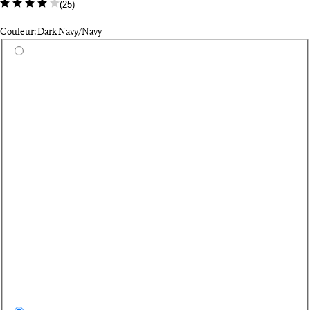
(
25
)
Couleur: Dark Navy/Navy
Sélectionnez une couleur
Bl