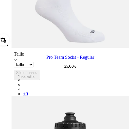
Ajouter Pro Team Socks - Regular
Taille
Pro Team Socks - Regular
25,00 €
Sélectionnez
PSK08XXWHB
une taille
PSK08XXBLW
PSK08XXAIW
PSK08XXUCW
+
9