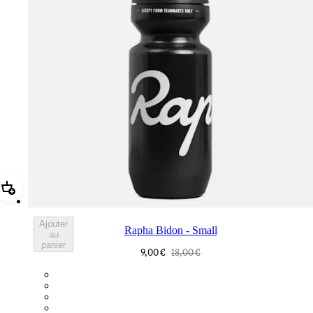
Ajouter Rapha Bidon - Small
Ajouter
Rapha Bidon - Small
au
panier
9,00 €
18,00 €
BOT01SMBLK
BOT01SMDGR
BOT01SMBLW
BOT01SMNV2