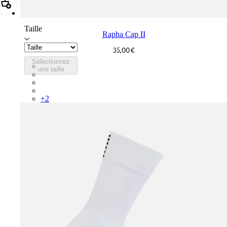
Ajouter Rapha Cap II
Taille
Rapha Cap II
35,00 €
Sélectionnez
RCP10XXBLW
une taille
RCP10XXRWL
RCP10XXSNV
RCP10XXLAL
+
2