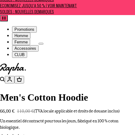
SOLDES : NOUVELLES DÉMARQUES
ÉCONOMISEZ JUSQU’À 50 % | VOIR MAINTENANT
SOLDES : NOUVELLES DÉMARQUES
Pause
Promotions
Homme
Femme
Accessoires
CLUB
Aller à la page d’accueil
Rechercher
Compte
Panier
Men's Cotton Hoodie
66,00 €
110,00 €
(TVA locale applicable et droits de douane inclus)
Un essentiel décontracté pour tous les jours, fabriqué en 100 % coton
biologique.