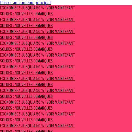
Passer au contenu principal
ÉCONOMISEZ JUSQU’À 50 % | Voir maintenant
ÉCONOMISEZ JUSQU’À 50 % | VOIR MAINTENANT
Soldes : NOUVELLES DÉMARQUES
SOLDES : NOUVELLES DÉMARQUES
ÉCONOMISEZ JUSQU’À 50 % | VOIR MAINTENANT
SOLDES : NOUVELLES DÉMARQUES
ÉCONOMISEZ JUSQU’À 50 % | VOIR MAINTENANT
SOLDES : NOUVELLES DÉMARQUES
ÉCONOMISEZ JUSQU’À 50 % | VOIR MAINTENANT
SOLDES : NOUVELLES DÉMARQUES
ÉCONOMISEZ JUSQU’À 50 % | VOIR MAINTENANT
SOLDES : NOUVELLES DÉMARQUES
ÉCONOMISEZ JUSQU’À 50 % | VOIR MAINTENANT
SOLDES : NOUVELLES DÉMARQUES
ÉCONOMISEZ JUSQU’À 50 % | VOIR MAINTENANT
SOLDES : NOUVELLES DÉMARQUES
ÉCONOMISEZ JUSQU’À 50 % | VOIR MAINTENANT
SOLDES : NOUVELLES DÉMARQUES
ÉCONOMISEZ JUSQU’À 50 % | VOIR MAINTENANT
SOLDES : NOUVELLES DÉMARQUES
ÉCONOMISEZ JUSQU’À 50 % | VOIR MAINTENANT
SOLDES : NOUVELLES DÉMARQUES
ÉCONOMISEZ JUSQU’À 50 % | VOIR MAINTENANT