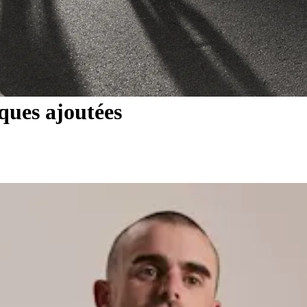
ques ajoutées
es
: