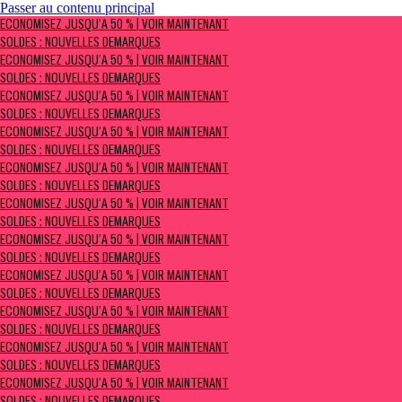
Passer au contenu principal
ÉCONOMISEZ JUSQU’À 50 % | Voir maintenant
ÉCONOMISEZ JUSQU’À 50 % | VOIR MAINTENANT
Soldes : NOUVELLES DÉMARQUES
SOLDES : NOUVELLES DÉMARQUES
ÉCONOMISEZ JUSQU’À 50 % | VOIR MAINTENANT
SOLDES : NOUVELLES DÉMARQUES
ÉCONOMISEZ JUSQU’À 50 % | VOIR MAINTENANT
SOLDES : NOUVELLES DÉMARQUES
ÉCONOMISEZ JUSQU’À 50 % | VOIR MAINTENANT
SOLDES : NOUVELLES DÉMARQUES
ÉCONOMISEZ JUSQU’À 50 % | VOIR MAINTENANT
SOLDES : NOUVELLES DÉMARQUES
ÉCONOMISEZ JUSQU’À 50 % | VOIR MAINTENANT
SOLDES : NOUVELLES DÉMARQUES
ÉCONOMISEZ JUSQU’À 50 % | VOIR MAINTENANT
SOLDES : NOUVELLES DÉMARQUES
ÉCONOMISEZ JUSQU’À 50 % | VOIR MAINTENANT
SOLDES : NOUVELLES DÉMARQUES
ÉCONOMISEZ JUSQU’À 50 % | VOIR MAINTENANT
SOLDES : NOUVELLES DÉMARQUES
ÉCONOMISEZ JUSQU’À 50 % | VOIR MAINTENANT
SOLDES : NOUVELLES DÉMARQUES
ÉCONOMISEZ JUSQU’À 50 % | VOIR MAINTENANT