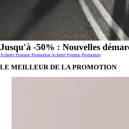
Jusqu'à -50% : Nouvelles démar
Jusqu'à -50% : Nouvelles démarques ajoutées
Jusqu'à -50% : Nouvelles démarques ajouté
:
Acheter Homme Promotion
Acheter Femme Promotion
LE MEILLEUR DE LA PROMOTION