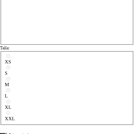
Talla:
Selecciona una talla
XS
S
M
L
XL
XXL