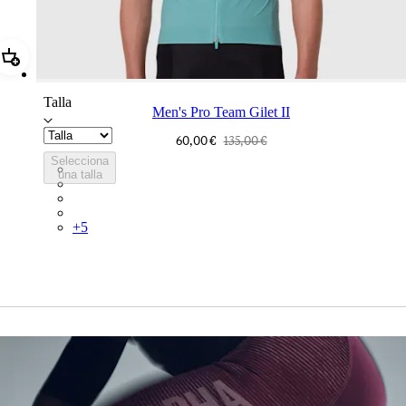
Añadir Men's Pro Team Gilet II
Talla
Men's Pro Team Gilet II
60,00 €
135,00 €
Selecciona
PGL03XXCSV
una talla
PGL03XXDDS
PGL03XXNVS
PGL03XXAIV
+
5