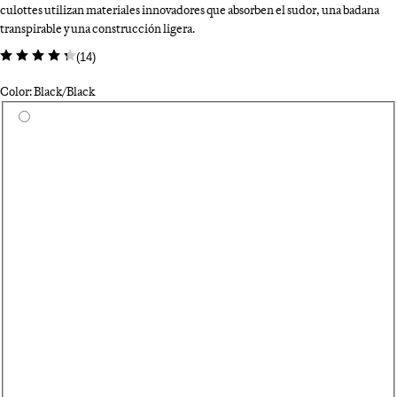
culottes utilizan materiales innovadores que absorben el sudor, una badana
transpirable y una construcción ligera.
(
14
)
Color: Black/Black
Selecciona un color
Da