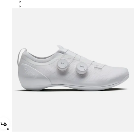
CUL01XXBBK
CUL01XXWHT
Añadir Pro Team Powerweave Road Shoes