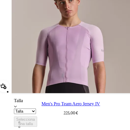
Añadir Men's Pro Team Aero Jersey IV
Talla
Men's Pro Team Aero Jersey IV
225,00 €
Selecciona
CUL01XXQUS
una talla
CUL01XXSWT