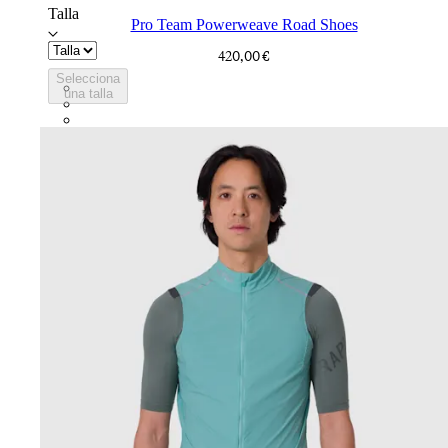
Talla
Pro Team Powerweave Road Shoes
420,00 €
Selecciona
BVI01XXWMC
una talla
BVI01XXBCL
BVI01XXGSV