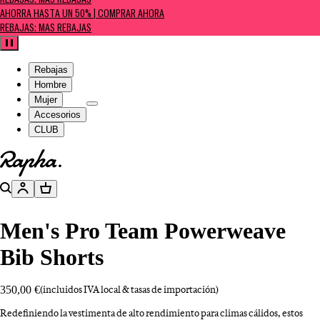
REBAJAS: MÁS REBAJAS
AHORRA HASTA UN 50% | COMPRAR AHORA
REBAJAS: MÁS REBAJAS
Pausa
Rebajas
Hombre
Mujer
Accesorios
CLUB
Ir a la página de inicio
Buscar
Cuenta
Cesta
Men's Pro Team Powerweave
Bib Shorts
350,00 €
(incluidos IVA local & tasas de importación)
Redefiniendo la vestimenta de alto rendimiento para climas cálidos, estos