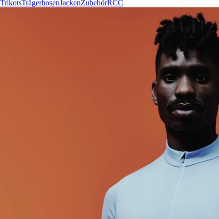
Trikots
Trägerhosen
Jacken
Zubehör
RCC