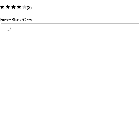
(
3
)
Farbe: Black/Grey
Wähle eine Farbe
Hi