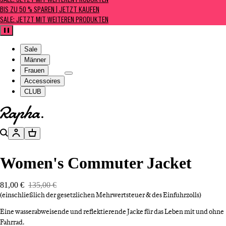
SALE: JETZT MIT WEITEREN PRODUKTEN
BIS ZU 50 % SPAREN | JETZT KAUFEN
SALE: JETZT MIT WEITEREN PRODUKTEN
Pause
Sale
Männer
Frauen
Accessoires
CLUB
Zur Homepage gehen
Suche
Konto
Warenkorb
Women's Commuter Jacket
81,00 €
135,00 €
(einschließlich der gesetzlichen Mehrwertsteuer & des Einfuhrzolls)
Eine wasserabweisende und reflektierende Jacke für das Leben mit und ohne
Fahrrad.