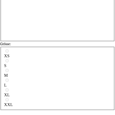
Grösse:
Wähle eine Größe
XS
S
M
L
XL
XXL