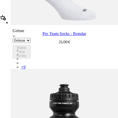
Hinzufügen Pro Team Socks - Regular
Grösse
Pro Team Socks - Regular
25,00 €
Wähle
PSK08XXWHB
eine
PSK08XXBLW
Größe
PSK08XXAIW
PSK08XXUCW
+
9