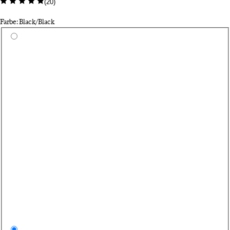
(
20
)
Farbe: Black/Black
Wähle eine Farbe
Da