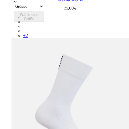
35,00 €
Wähle eine
RCP10XXBLW
Größe
RCP10XXRWL
RCP10XXSNV
RCP10XXLAL
+
2