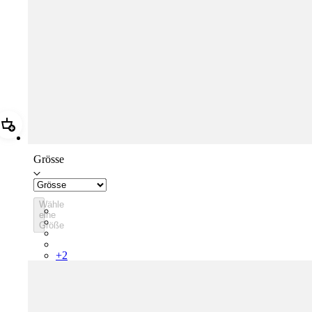
Hinzufügen Rapha Cap II
Grösse
Wähle
RCP10XXBLW
eine
RCP10XXRWL
Größe
RCP10XXSNV
RCP10XXLAL
+
2