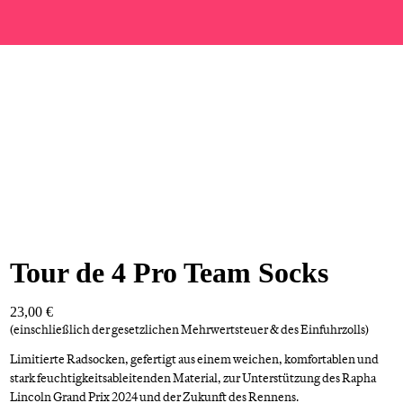
Tour de 4 Pro Team Socks
23,00 €
(einschließlich der gesetzlichen Mehrwertsteuer & des Einfuhrzolls)
Limitierte Radsocken, gefertigt aus einem weichen, komfortablen und
stark feuchtigkeitsableitenden Material, zur Unterstützung des Rapha
Lincoln Grand Prix 2024 und der Zukunft des Rennens.