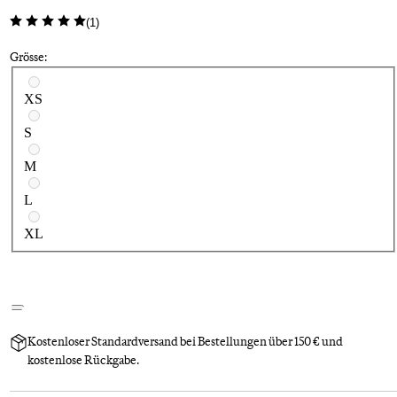
(
1
)
Grösse:
Wähle eine Größe
XS
S
M
L
XL
Kostenloser Standardversand bei Bestellungen über 150 € und
kostenlose Rückgabe.