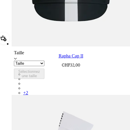
Ajouter Rapha Cap II
Taille
Rapha Cap II
CHF32,00
Sélectionnez
RCP10XXBLW
une taille
RCP10XXRWL
RCP10XXSNV
RCP10XXLAL
+
2