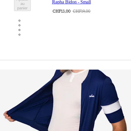
Rapha Bidon - Small
au
panier
CHF13,00
CHF19,00
BOT01SMBLK
BOT01SMDGR
BOT01SMBLW
BOT01SMNV2