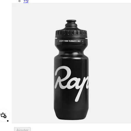
+
9
Ajouter Rapha Bidon - Small
Ajouter