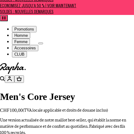
SOLDES : NOUVELLES DÉMARQUES
ÉCONOMISEZ JUSQU’À 50 % | VOIR MAINTENANT
SOLDES : NOUVELLES DÉMARQUES
Pause
Promotions
Homme
Femme
Accessoires
CLUB
Aller à la page d’accueil
Rechercher
Compte
Panier
Men's Core Jersey
CHF100,00
(TVA locale applicable et droits de douane inclus)
Une version actualisée de notre maillot best-seller, qui établit la norme en
matière de performance et de confort au quotidien. Fabriqué avec des fils
100 % recyclés.