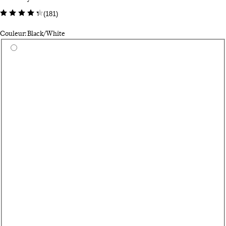
(
181
)
Couleur: Black/White
Sélectionnez une couleur
Pa