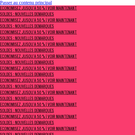
Passer au contenu principal
ÉCONOMISEZ JUSQU’À 50 % | Voir maintenant
ÉCONOMISEZ JUSQU’À 50 % | VOIR MAINTENANT
Soldes : NOUVELLES DÉMARQUES
SOLDES : NOUVELLES DÉMARQUES
ÉCONOMISEZ JUSQU’À 50 % | VOIR MAINTENANT
SOLDES : NOUVELLES DÉMARQUES
ÉCONOMISEZ JUSQU’À 50 % | VOIR MAINTENANT
SOLDES : NOUVELLES DÉMARQUES
ÉCONOMISEZ JUSQU’À 50 % | VOIR MAINTENANT
SOLDES : NOUVELLES DÉMARQUES
ÉCONOMISEZ JUSQU’À 50 % | VOIR MAINTENANT
SOLDES : NOUVELLES DÉMARQUES
ÉCONOMISEZ JUSQU’À 50 % | VOIR MAINTENANT
SOLDES : NOUVELLES DÉMARQUES
ÉCONOMISEZ JUSQU’À 50 % | VOIR MAINTENANT
SOLDES : NOUVELLES DÉMARQUES
ÉCONOMISEZ JUSQU’À 50 % | VOIR MAINTENANT
SOLDES : NOUVELLES DÉMARQUES
ÉCONOMISEZ JUSQU’À 50 % | VOIR MAINTENANT
SOLDES : NOUVELLES DÉMARQUES
ÉCONOMISEZ JUSQU’À 50 % | VOIR MAINTENANT
SOLDES : NOUVELLES DÉMARQUES
ÉCONOMISEZ JUSQU’À 50 % | VOIR MAINTENANT