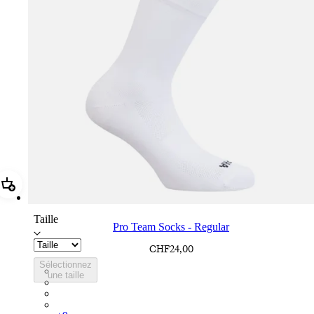
Ajouter Pro Team Socks - Regular
Taille
Pro Team Socks - Regular
CHF24,00
Sélectionnez
PSK08XXWHB
une taille
PSK08XXBLW
PSK08XXAIW
PSK08XXUCW