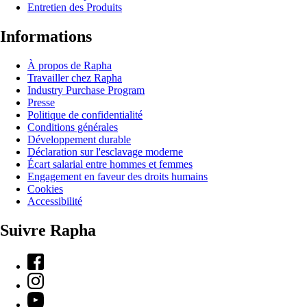
Entretien des Produits
Informations
À propos de Rapha
Travailler chez Rapha
Industry Purchase Program
Presse
Politique de confidentialité
Conditions générales
Développement durable
Déclaration sur l'esclavage moderne
Écart salarial entre hommes et femmes
Engagement en faveur des droits humains
Cookies
Accessibilité
Suivre Rapha
Facebook
Instagram
YouTube