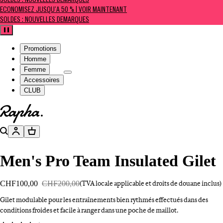
SOLDES : NOUVELLES DÉMARQUES
ÉCONOMISEZ JUSQU’À 50 % | VOIR MAINTENANT
SOLDES : NOUVELLES DÉMARQUES
Pause
Promotions
Homme
Femme
Accessoires
CLUB
Aller à la page d’accueil
Rechercher
Compte
Panier
Men's Pro Team Insulated Gilet
CHF100,00
CHF200,00
(TVA locale applicable et droits de douane inclus)
Gilet modulable pour les entraînements bien rythmés effectués dans des
conditions froides et facile à ranger dans une poche de maillot.