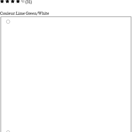
(
31
)
Couleur: Lime Green/White
Sélectionnez une couleur
Si