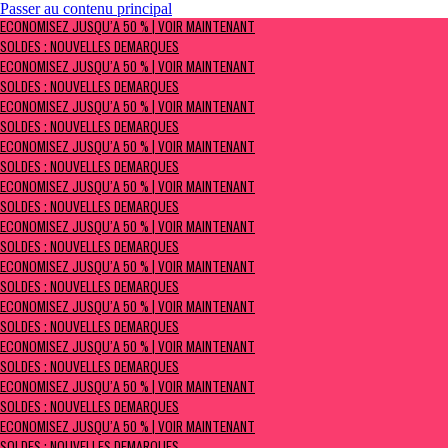
Passer au contenu principal
ÉCONOMISEZ JUSQU’À 50 % | Voir maintenant
ÉCONOMISEZ JUSQU’À 50 % | VOIR MAINTENANT
Soldes : NOUVELLES DÉMARQUES
SOLDES : NOUVELLES DÉMARQUES
ÉCONOMISEZ JUSQU’À 50 % | VOIR MAINTENANT
SOLDES : NOUVELLES DÉMARQUES
ÉCONOMISEZ JUSQU’À 50 % | VOIR MAINTENANT
SOLDES : NOUVELLES DÉMARQUES
ÉCONOMISEZ JUSQU’À 50 % | VOIR MAINTENANT
SOLDES : NOUVELLES DÉMARQUES
ÉCONOMISEZ JUSQU’À 50 % | VOIR MAINTENANT
SOLDES : NOUVELLES DÉMARQUES
ÉCONOMISEZ JUSQU’À 50 % | VOIR MAINTENANT
SOLDES : NOUVELLES DÉMARQUES
ÉCONOMISEZ JUSQU’À 50 % | VOIR MAINTENANT
SOLDES : NOUVELLES DÉMARQUES
ÉCONOMISEZ JUSQU’À 50 % | VOIR MAINTENANT
SOLDES : NOUVELLES DÉMARQUES
ÉCONOMISEZ JUSQU’À 50 % | VOIR MAINTENANT
SOLDES : NOUVELLES DÉMARQUES
ÉCONOMISEZ JUSQU’À 50 % | VOIR MAINTENANT
SOLDES : NOUVELLES DÉMARQUES
ÉCONOMISEZ JUSQU’À 50 % | VOIR MAINTENANT