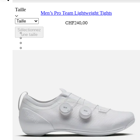
Taille
Men’s Pro Team Lightweight Tights
CHF240,00
Sélectionnez
BMX01XXBBK
une taille
BMX01XXDNW
BMX01XXDDW
BMX01XXEAL