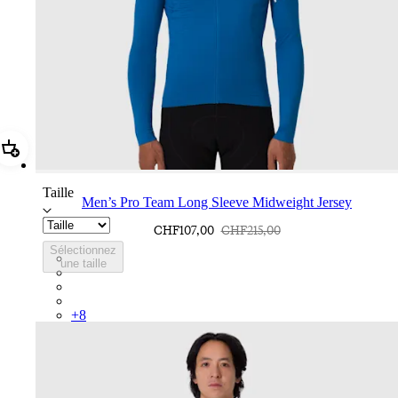
Ajouter Men’s Pro Team Long Sleeve Midweight Jersey
Taille
Men’s Pro Team Long Sleeve Midweight Jersey
CHF107,00
CHF215,00
Sélectionnez
BMY01XXMKW
une taille
BMY01XXBLW
BMY01XXFRW
BMY01XXSGA
+
8