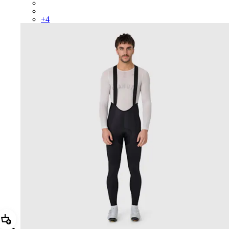
BEP02XXCAR
BEP02XXDDW
+
4
Ajouter Men’s Pro Team Lightweight Tights