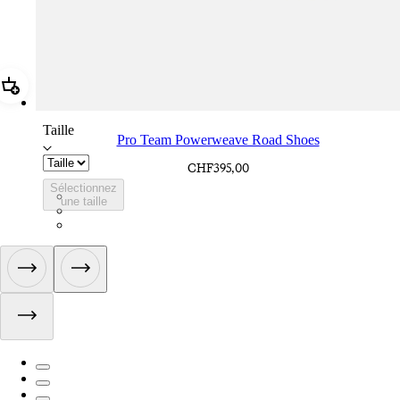
Ajouter Pro Team Powerweave Road Shoes
Taille
Pro Team Powerweave Road Shoes
CHF395,00
Sélectionnez
BVI01XXWMC
une taille
BVI01XXBCL
BVI01XXGSV