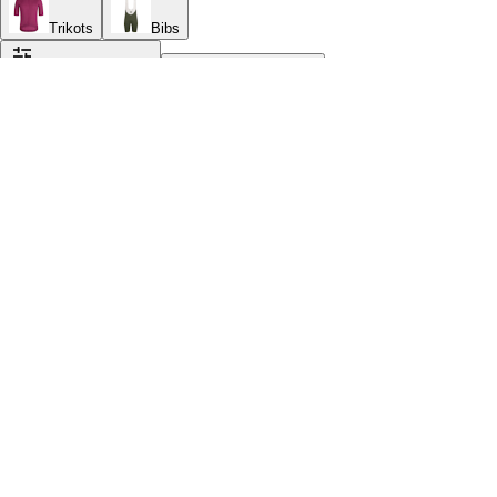
Trikots
Bibs
Filter & Sortierung
Produkte vergleichen
Schließen
Keine Filter angewendet
Sortieren nach
Sortieren nach
Empfohlen
Preis aufsteigend
Preis absteigend
Bewertungen (von hoch nach niedrig)
Bewertungen (von niedrig nach hoch)
Kategorie
Wähle category
Trikots