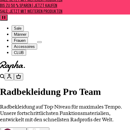
SALE: JETZT MIT WEITEREN PRODUKTEN
BIS ZU 50 % SPAREN | JETZT KAUFEN
SALE: JETZT MIT WEITEREN PRODUKTEN
Pause
Sale
Männer
Frauen
Accessoires
CLUB
Zur Homepage gehen
Suche
Konto
Warenkorb
Radbekleidung Pro Team
Radbekleidung auf Top-Niveau für maximales Tempo.
Unsere fortschrittlichsten Funktionsmaterialien,
entwickelt mit den schnellsten Radprofis der Welt.