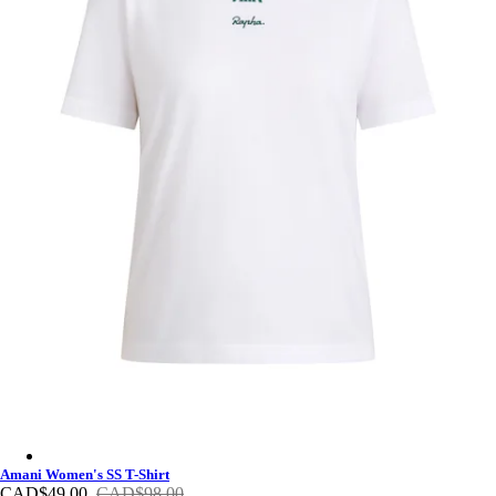
Amani Women's SS T-Shirt - Multicolour
Amani Women's SS T-Shirt
CAD$49.00
CAD$98.00