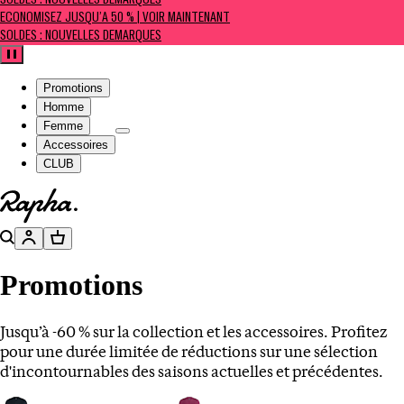
SOLDES : NOUVELLES DÉMARQUES
ÉCONOMISEZ JUSQU’À 50 % | VOIR MAINTENANT
SOLDES : NOUVELLES DÉMARQUES
Pause
Promotions
Homme
Femme
Accessoires
CLUB
Aller à la page d’accueil
Rechercher
Compte
Panier
Promotions
Jusqu’à -60 % sur la collection et les accessoires. Profitez
pour une durée limitée de réductions sur une sélection
d'incontournables des saisons actuelles et précédentes.