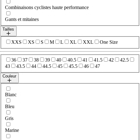
Combinaisons cyclistes haute performance
Gants et mitaines
Tailles
Sélectionner sizes
XXS
XS
S
M
L
XL
XXL
One Size
Sélectionner sizes
36
37
38
39
40
40.5
41
41.5
42
42.5
43
43.5
44
44.5
45
45.5
46
47
Couleur
Sélectionner colour
Blanc
Bleu
Gris
Marine