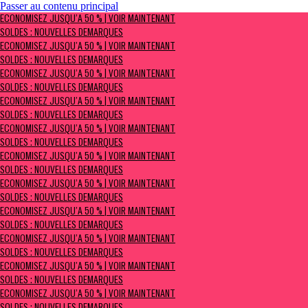
Passer au contenu principal
ÉCONOMISEZ JUSQU’À 50 % | Voir maintenant
ÉCONOMISEZ JUSQU’À 50 % | VOIR MAINTENANT
Soldes : NOUVELLES DÉMARQUES
SOLDES : NOUVELLES DÉMARQUES
ÉCONOMISEZ JUSQU’À 50 % | VOIR MAINTENANT
SOLDES : NOUVELLES DÉMARQUES
ÉCONOMISEZ JUSQU’À 50 % | VOIR MAINTENANT
SOLDES : NOUVELLES DÉMARQUES
ÉCONOMISEZ JUSQU’À 50 % | VOIR MAINTENANT
SOLDES : NOUVELLES DÉMARQUES
ÉCONOMISEZ JUSQU’À 50 % | VOIR MAINTENANT
SOLDES : NOUVELLES DÉMARQUES
ÉCONOMISEZ JUSQU’À 50 % | VOIR MAINTENANT
SOLDES : NOUVELLES DÉMARQUES
ÉCONOMISEZ JUSQU’À 50 % | VOIR MAINTENANT
SOLDES : NOUVELLES DÉMARQUES
ÉCONOMISEZ JUSQU’À 50 % | VOIR MAINTENANT
SOLDES : NOUVELLES DÉMARQUES
ÉCONOMISEZ JUSQU’À 50 % | VOIR MAINTENANT
SOLDES : NOUVELLES DÉMARQUES
ÉCONOMISEZ JUSQU’À 50 % | VOIR MAINTENANT
SOLDES : NOUVELLES DÉMARQUES
ÉCONOMISEZ JUSQU’À 50 % | VOIR MAINTENANT