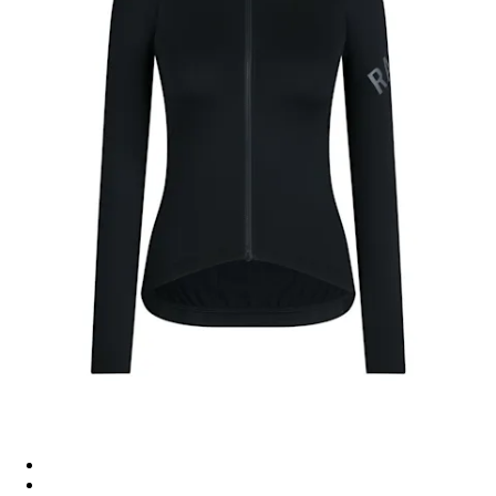
Women’s Pro Team Long Sleeve Midweight Jersey - Black/Gre
Women’s Pro Team Long Sleeve Midweight Jersey - Petrol Blue