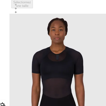
Sélectionnez
BVI01XXWMC
une taille
BVI01XXBCL
BVI01XXGSV