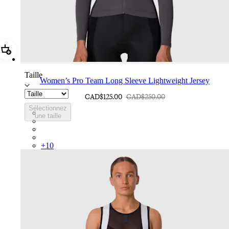
Ajouter Women’s Pro Team Long Sleeve Lightweight Jersey
Taille
Women’s Pro Team Long Sleeve Lightweight Jersey
CAD$125.00
CAD$250.00
Sélectionnez
BFO01XXAPA
une taille
BFO01XXPBJ
BFO01XXAFR
BFO01XXLWL
+
10