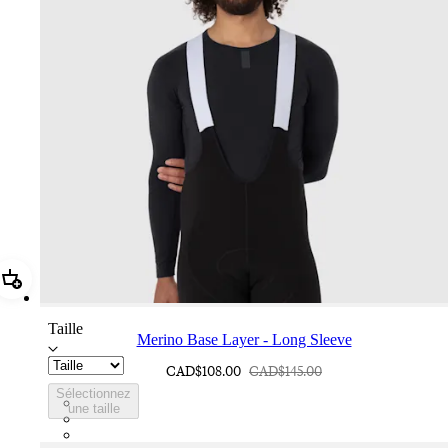
Ajouter Merino Base Layer - Long Sleeve
Taille
Merino Base Layer - Long Sleeve
CAD$108.00
CAD$145.00
Sélectionnez
BMK01XXBBK
une taille
BMK01XXDNY
BMK01XXPWA