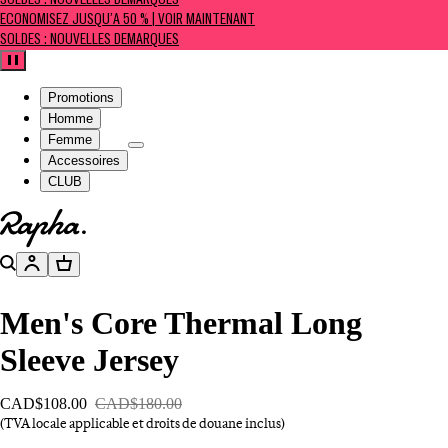
SOLDES : NOUVELLES DÉMARQUES
ÉCONOMISEZ JUSQU’À 50 % | VOIR MAINTENANT
SOLDES : NOUVELLES DÉMARQUES
Pause
Promotions
Homme
Femme
Accessoires
CLUB
Aller à la page d’accueil
Rechercher
Compte
Panier
Men's Core Thermal Long
Sleeve Jersey
CAD$108.00
CAD$180.00
(TVA locale applicable et droits de douane inclus)