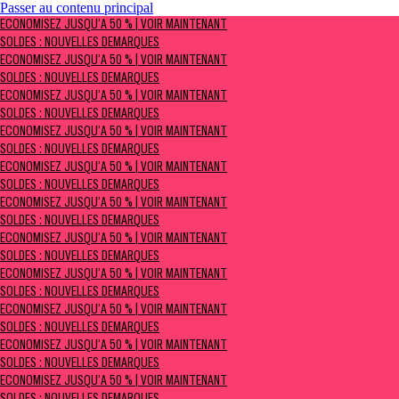
Passer au contenu principal
ÉCONOMISEZ JUSQU’À 50 % | Voir maintenant
ÉCONOMISEZ JUSQU’À 50 % | VOIR MAINTENANT
Soldes : NOUVELLES DÉMARQUES
SOLDES : NOUVELLES DÉMARQUES
ÉCONOMISEZ JUSQU’À 50 % | VOIR MAINTENANT
SOLDES : NOUVELLES DÉMARQUES
ÉCONOMISEZ JUSQU’À 50 % | VOIR MAINTENANT
SOLDES : NOUVELLES DÉMARQUES
ÉCONOMISEZ JUSQU’À 50 % | VOIR MAINTENANT
SOLDES : NOUVELLES DÉMARQUES
ÉCONOMISEZ JUSQU’À 50 % | VOIR MAINTENANT
SOLDES : NOUVELLES DÉMARQUES
ÉCONOMISEZ JUSQU’À 50 % | VOIR MAINTENANT
SOLDES : NOUVELLES DÉMARQUES
ÉCONOMISEZ JUSQU’À 50 % | VOIR MAINTENANT
SOLDES : NOUVELLES DÉMARQUES
ÉCONOMISEZ JUSQU’À 50 % | VOIR MAINTENANT
SOLDES : NOUVELLES DÉMARQUES
ÉCONOMISEZ JUSQU’À 50 % | VOIR MAINTENANT
SOLDES : NOUVELLES DÉMARQUES
ÉCONOMISEZ JUSQU’À 50 % | VOIR MAINTENANT
SOLDES : NOUVELLES DÉMARQUES
ÉCONOMISEZ JUSQU’À 50 % | VOIR MAINTENANT