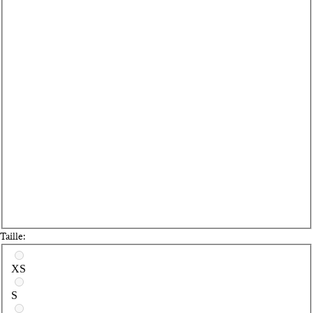
Taille:
Sélectionnez une taille
XS
S