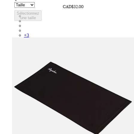
CAD$32.00
Sélectionnez
SCK05RGBLW
une taille
SCK05RGGRO
SCK05RGBDG
SCK05RGIID
+
3