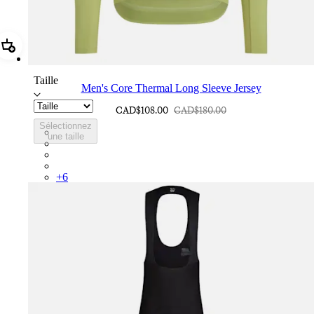
Ajouter Men's Core Thermal Long Sleeve Jersey
Taille
Men's Core Thermal Long Sleeve Jersey
CAD$108.00
CAD$180.00
Sélectionnez
BNE01XXFEW
une taille
BNE01XXBLW
BNE01XXMBW
BNE01XXKLW
+
6