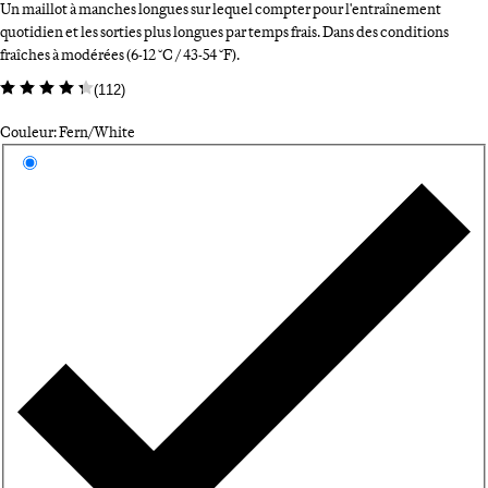
Un maillot à manches longues sur lequel compter pour l'entraînement
quotidien et les sorties plus longues par temps frais. Dans des conditions
fraîches à modérées (6-12 °C / 43-54 °F).
(
112
)
Couleur: Fern/White
Sélectionnez une couleur
Fe