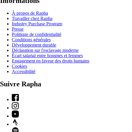
Informations
À propos de Rapha
Travailler chez Rapha
Industry Purchase Program
Presse
Politique de confidentialité
Conditions générales
Développement durable
Déclaration sur l'esclavage moderne
Écart salarial entre hommes et femmes
Engagement en faveur des droits humains
Cookies
Accessibilité
Suivre Rapha
Facebook
Instagram
YouTube
Strava
Spotify