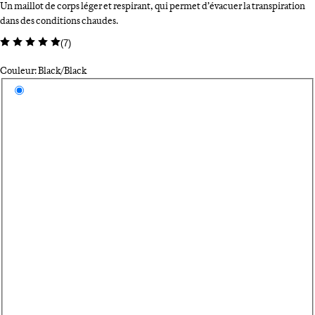
Un maillot de corps léger et respirant, qui permet d’évacuer la transpiration
dans des conditions chaudes.
(
7
)
Couleur: Black/Black
Sélectionnez une couleur
Bl