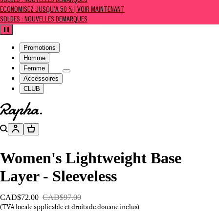
SOLDES : NOUVELLES DÉMARQUES
ÉCONOMISEZ JUSQU’À 50 % | VOIR MAINTENANT
SOLDES : NOUVELLES DÉMARQUES
Pause
Promotions
Homme
Femme
Accessoires
CLUB
Aller à la page d’accueil
Rechercher
Compte
Panier
Women's Lightweight Base
Layer - Sleeveless
CAD$72.00
CAD$97.00
(TVA locale applicable et droits de douane inclus)