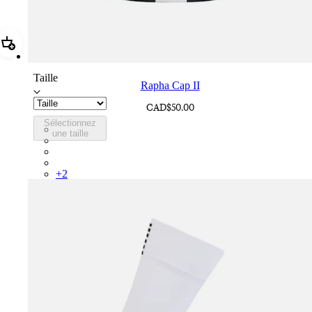
Ajouter Rapha Cap II
Taille
Rapha Cap II
CAD$50.00
Sélectionnez
RCP10XXBLW
une taille
RCP10XXRWL
RCP10XXSNV
RCP10XXLAL
+
2