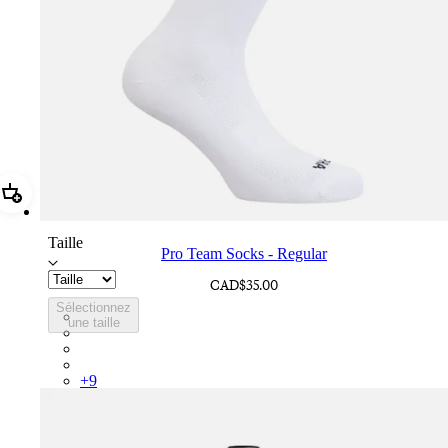
Ajouter Pro Team Socks - Regular
Taille
Pro Team Socks - Regular
CAD$35.00
Sélectionnez
PSK08XXWHB
une taille
PSK08XXBLW
PSK08XXAIW
PSK08XXUCW
+
9