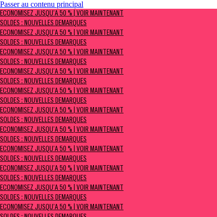
Passer au contenu principal
ÉCONOMISEZ JUSQU’À 50 % | Voir maintenant
ÉCONOMISEZ JUSQU’À 50 % | VOIR MAINTENANT
Soldes : NOUVELLES DÉMARQUES
SOLDES : NOUVELLES DÉMARQUES
ÉCONOMISEZ JUSQU’À 50 % | VOIR MAINTENANT
SOLDES : NOUVELLES DÉMARQUES
ÉCONOMISEZ JUSQU’À 50 % | VOIR MAINTENANT
SOLDES : NOUVELLES DÉMARQUES
ÉCONOMISEZ JUSQU’À 50 % | VOIR MAINTENANT
SOLDES : NOUVELLES DÉMARQUES
ÉCONOMISEZ JUSQU’À 50 % | VOIR MAINTENANT
SOLDES : NOUVELLES DÉMARQUES
ÉCONOMISEZ JUSQU’À 50 % | VOIR MAINTENANT
SOLDES : NOUVELLES DÉMARQUES
ÉCONOMISEZ JUSQU’À 50 % | VOIR MAINTENANT
SOLDES : NOUVELLES DÉMARQUES
ÉCONOMISEZ JUSQU’À 50 % | VOIR MAINTENANT
SOLDES : NOUVELLES DÉMARQUES
ÉCONOMISEZ JUSQU’À 50 % | VOIR MAINTENANT
SOLDES : NOUVELLES DÉMARQUES
ÉCONOMISEZ JUSQU’À 50 % | VOIR MAINTENANT
SOLDES : NOUVELLES DÉMARQUES
ÉCONOMISEZ JUSQU’À 50 % | VOIR MAINTENANT