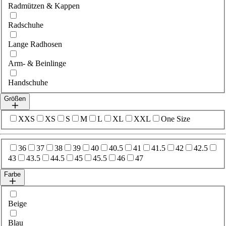
Radmützen & Kappen
Radschuhe
Lange Radhosen
Arm- & Beinlinge
Handschuhe
Größen
Wähle sizes
XXS
XS
S
M
L
XL
XXL
One Size
Wähle sizes
36
37
38
39
40
40.5
41
41.5
42
42.5
43
43.5
44.5
45
45.5
46
47
Farbe
Wähle colour
Beige
Blau