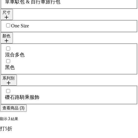
單車馱包 & 自行車旅行包
尺寸
選擇sizes
One Size
顏色
選擇colour
混合多色
黑色
系列別
選擇collections
礫石路騎乘服飾
查看商品 (3)
顯示 3 結果
打5折