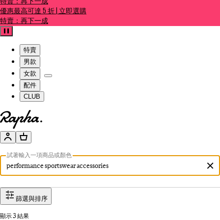
特賣：再下一成
優惠最高可達 5 折 | 立即選購
特賣：再下一成
暫停
特賣
男款
女款
配件
CLUB
前往官網主頁
帳號
購物籃
「performance sportswear a
試著輸入一項商品或顏色
篩選與排序
顯示 3 結果