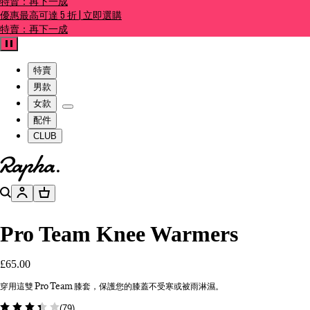
特賣：再下一成
優惠最高可達 5 折 | 立即選購
特賣：再下一成
暫停
特賣
男款
女款
配件
CLUB
前往官網主頁
搜尋
帳號
購物籃
Pro Team Knee Warmers
£65.00
穿用這雙 Pro Team 膝套，保護您的膝蓋不受寒或被雨淋濕。
(
79
)