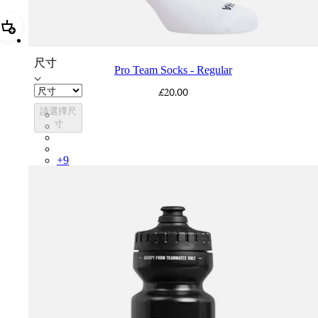
加進購物籃 Pro Team Socks - Regular
尺寸
Pro Team Socks - Regular
£20.00
請選擇尺
PSK08XXWHB
寸
PSK08XXBLW
PSK08XXAIW
PSK08XXUCW
+
9