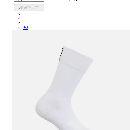
請選擇尺寸
RCP10XXBLW
RCP10XXRWL
RCP10XXSNV
RCP10XXLAL
+
2