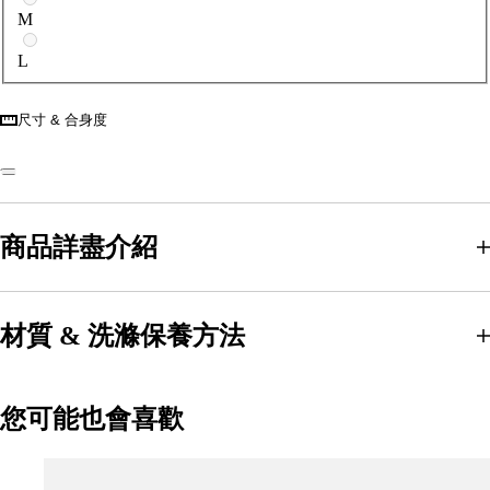
M
L
尺寸 & 合身度
商品詳盡介紹
材質 & 洗滌保養方法
您可能也會喜歡