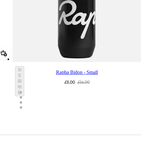
加進購物籃 Rapha Bidon - Small
加
Rapha Bidon - Small
至
購
£8.00
£16.00
物
BOT01SMBLK
籃
BOT01SMDGR
BOT01SMBLW
BOT01SMNV2